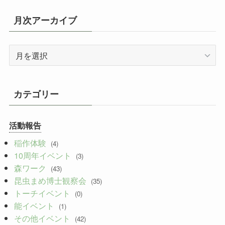
月次アーカイブ
月
次
ア
ー
カテゴリー
カ
イ
活動報告
ブ
稲作体験
(4)
10周年イベント
(3)
森ワーク
(43)
昆虫まめ博士観察会
(35)
トーチイベント
(0)
能イベント
(1)
その他イベント
(42)