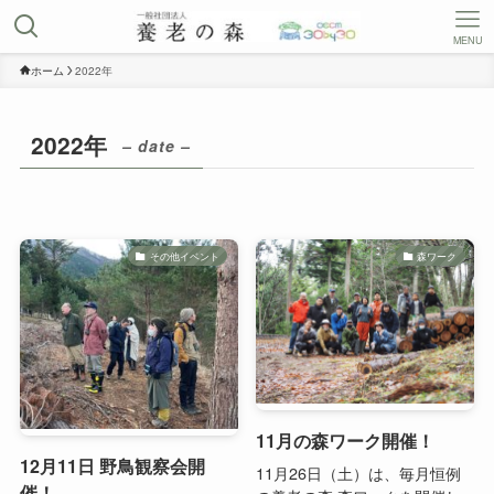
MENU
ホーム
2022年
2022年
– date –
その他イベント
森ワーク
11月の森ワーク開催！
12月11日 野鳥観察会開
11月26日（土）は、毎月恒例
催！