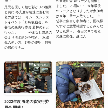
の養老の森 森ワークを開催し
ました。 小雨の中、今年最後
足元を優しく包む彩どりの落葉
のワークとなりましたが参加者
と共に 冬支度が急速に進む養
は今年一番の人数でした。 白
老の森では、 今シーズンラス
想亭に集合し参加者に、雨模様
トイベント「野鳥観察会」を
ですがと意思確認するとみんな
養老の森実行委員 若林のもと
やる気満々、 各自の車で養老
行った。 やまなし野鳥の
の森に出発、森に入...
会より清水講師を招き、 双眼
鏡の使い方、野鳥の説明、観察
の際のマナ...
実行委員会
その他イベント
2022年度 養老の森実行委
員会 開催！