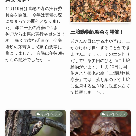
11月19日は養老の森の実行委
員会を開催。 今年は養老の森
に集まっての開催となりまし
た。 年に一度の総会につき、
土壌動物観察会を開催！
神戸から出席の実行委員をはじ
め、 多くの実行委員が、会議
皆さんが目にする木や草は、土
場所の茅葺き古民家 白想亭に
がなければ自生することができ
集まりました。 会議は午後3時
ません。そして、その土を作り
からの開始でしたが、...
だしている要因のひとつに土壌
動物がいます。11月20日に開
催された養老の森「土壌動物観
察会」では、落ち葉の下や土壌
に生息する生き物に視点をあて
て観察しました...
その他イベント
その他イベント