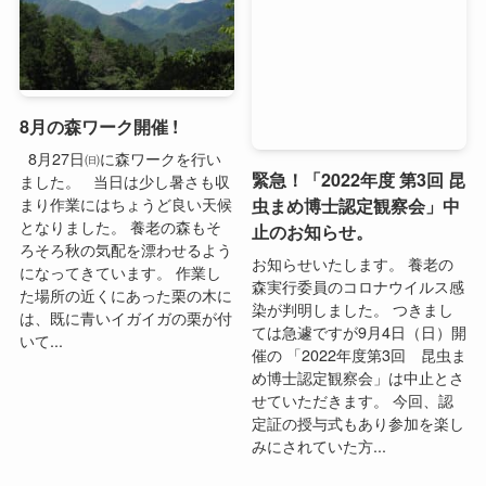
緊急！「2022年度 第3回 昆
虫まめ博士認定観察会」中
8月の森ワーク開催 !
止のお知らせ。
8月27日㈰に森ワークを行い
お知らせいたします。 養老の
ました。 当日は少し暑さも収
森実行委員のコロナウイルス感
まり作業にはちょうど良い天候
染が判明しました。 つきまし
となりました。 養老の森もそ
ては急遽ですが9月4日（日）開
ろそろ秋の気配を漂わせるよう
催の 「2022年度第3回 昆虫ま
になってきています。 作業し
め博士認定観察会」は中止とさ
た場所の近くにあった栗の木に
せていただきます。 今回、認
は、既に青いイガイガの栗が付
定証の授与式もあり参加を楽し
いて...
みにされていた方...
昆虫まめ博士観察会
その他イベント