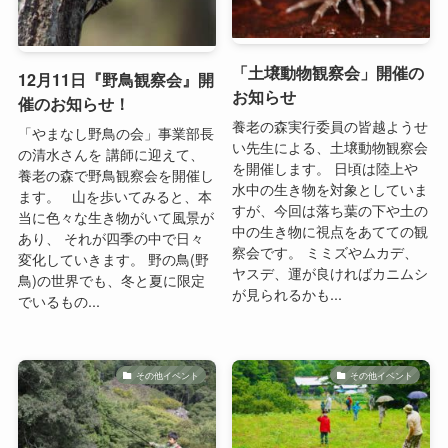
「土壌動物観察会」開催の
12月11日『野鳥観察会』開
お知らせ
催のお知らせ！
養老の森実行委員の皆越ようせ
「やまなし野鳥の会」事業部長
い先生による、土壌動物観察会
の清水さんを 講師に迎えて、
を開催します。 日頃は陸上や
養老の森で野鳥観察会を開催し
水中の生き物を対象としていま
ます。 山を歩いてみると、本
すが、今回は落ち葉の下や土の
当に色々な生き物がいて風景が
中の生き物に視点をあてての観
あり、 それが四季の中で日々
察会です。 ミミズやムカデ、
変化していきます。 野の鳥(野
ヤスデ、運が良ければカニムシ
鳥)の世界でも、冬と夏に限定
が見られるかも...
でいるもの...
その他イベント
その他イベント