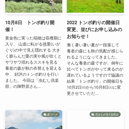
10月8日 トンボ釣り開
2022 トンボ釣りの開催日
催！
変更、並びにお申し込みの
お知らせ！
黄金色に実った稲穂は収穫期に
入り、 山道に転がる毬栗(いが
漸く暑い暑い夏が一段落して
ぐり)の中で見え隠れする 大き
養老の森にも秋の気配が感じら
く膨らんだ栗の実や風が吹くと
れるようになってきました。
サワサワ揺れるススキを見る
そんな養老の森ですが、例年に
養老の森が秋の衣替えを迎える
比べてトンボがやって来るのが
中、 好評のトンボ釣りを行い
遅れているようですので協議の
ました。 今回は「虫むし倶楽
結果「トンボ釣り」の開催日を
部」の陣野原さん...
10月2日㈰から10月8日㈯に変
更させていただ...
森ワーク
昆虫まめ博士観察会