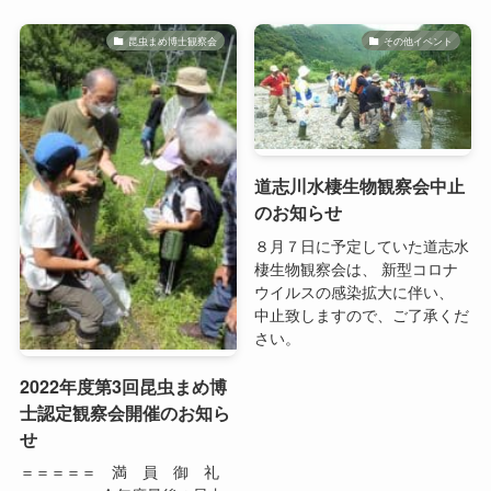
道志川水棲生物観察会中止
のお知らせ
８月７日に予定していた道志水
棲生物観察会は、 新型コロナ
ウイルスの感染拡大に伴い、
中止致しますので、ご了承くだ
さい。
2022年度第3回昆虫まめ博
士認定観察会開催のお知ら
せ
＝＝＝＝＝ 満 員 御 礼
＝＝＝＝＝ 今年度最後の昆虫
まめ博士認定観察会を、次の内
容で開催します。 今回は顧問
の養老孟司先生をお迎えし、対
象者に認定証の授与を予定して