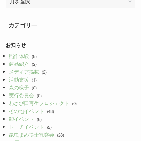
カ
イ
お知らせ
ブ
稲作体験
(8)
商品紹介
(2)
メディア掲載
(2)
活動支援
(1)
森の様子
(0)
実行委員会
(0)
わさび田再生プロジェクト
(0)
その他イベント
(48)
能イベント
(6)
トーチイベント
(2)
昆虫まめ博士観察会
(28)
10周年イベント
(6)
森ワーク
(9)