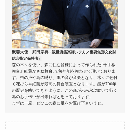
親善大使 武田宗典
観世流能楽師シテ方／
重要無形文化財
（
総合指定保持者
）
森の木々を使い、森に住む皆様によって作られた｢千手桜
舞台｣｢紅葉がさね舞台｣で毎年能を舞わせて頂いておりま
す。虫の声や鳥の囀り、風の音が音楽となり、木々に色付
く花びらや紅葉が最高の舞台装置となります。能が700年
の歴史を紡いできたように、この森が未来永劫続いて行く
為のお手伝いが出来ればと思っております。
まずは一度、ぜひこの森に足をお運び下さいませ。