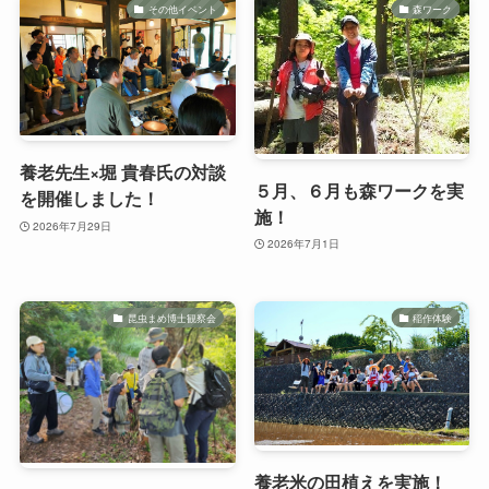
その他イベント
森ワーク
養老先生×堀 貴春氏の対談
５月、６月も森ワークを実
を開催しました！
施！
2026年7月29日
2026年7月1日
昆虫まめ博士観察会
稲作体験
養老米の田植えを実施！