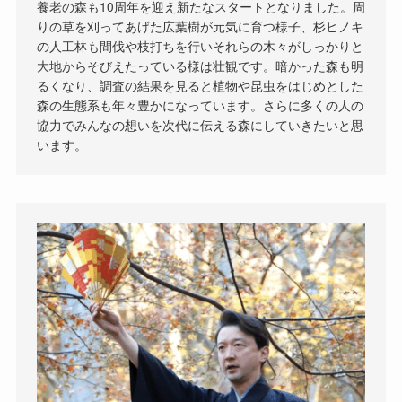
養老の森も10周年を迎え新たなスタートとなりました。周
りの草を刈ってあげた広葉樹が元気に育つ様子、杉ヒノキ
の人工林も間伐や枝打ちを行いそれらの木々がしっかりと
大地からそびえたっている様は壮観です。暗かった森も明
るくなり、調査の結果を見ると植物や昆虫をはじめとした
森の生態系も年々豊かになっています。さらに多くの人の
協力でみんなの想いを次代に伝える森にしていきたいと思
います。