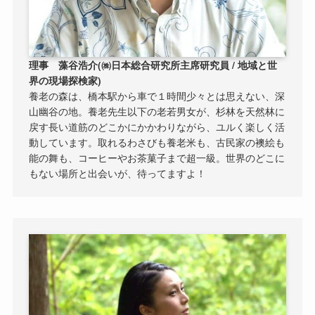
理事 藻谷浩介(㈱日本総合研究所主席研究員 / 地域と世
界の現場探検家)
養老の森は、橋本駅から車で１時間少々とは思えない、深
山幽谷の地。養老先生以下の老若男女が、杉林を天然林に
戻す長い道筋のどこかにかかわりながら、ユルく楽しく活
動しています。取れるわさびも養老米も、古民家の襖絵も
能の舞も、コーヒーやお茶菓子まで超一級。世界のどこに
もない場所と出会いが、待ってますよ！