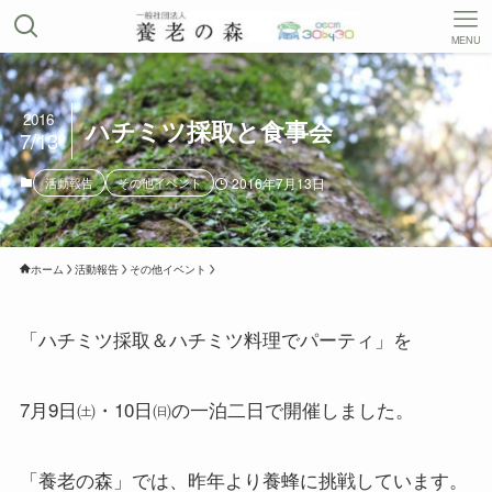
MENU
2016
ハチミツ採取と食事会
7/13
活動報告
その他イベント
2016年7月13日
ホーム
活動報告
その他イベント
「ハチミツ採取＆ハチミツ料理でパーティ」を
7月9日㈯・10日㈰の一泊二日で開催しました。
「養老の森」では、昨年より養蜂に挑戦しています。