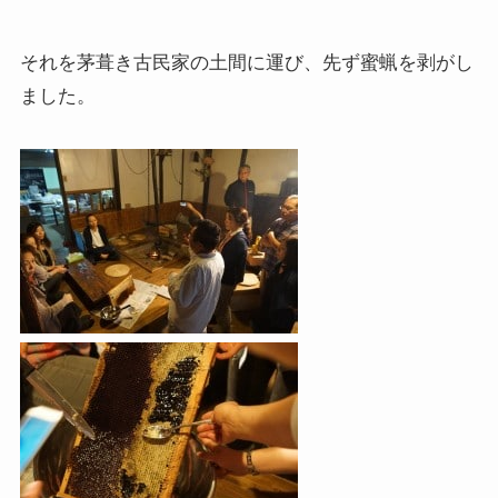
それを茅葺き古民家の土間に運び、先ず蜜蝋を剥がし
ました。