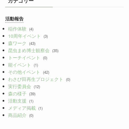
カテゴリー
カ
イ
活動報告
ブ
稲作体験
(4)
10周年イベント
(3)
森ワーク
(43)
昆虫まめ博士観察会
(35)
トーチイベント
(0)
能イベント
(1)
その他イベント
(42)
わさび田再生プロジェクト
(0)
実行委員会
(12)
森の様子
(39)
活動支援
(1)
メディア掲載
(1)
商品紹介
(0)