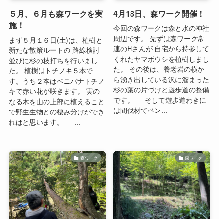
５月、６月も森ワークを実
4月18日、森ワーク開催！
施！
今回の森ワークは森と水の神社
周辺です。 先ずは森ワーク常
まず５月１６日(土)は、植樹と
連のHさんが 自宅から持参して
新たな散策ルートの 路線検討
くれたヤマボウシを植樹しまし
並びに杉の枝打ちを行いまし
た。 その後は、養老岩の横か
た。 植樹はトチノキ５本で
ら湧き出している沢に溜まった
す。うち２本はベニバナトチノ
杉の葉の片づけと遊歩道の整備
キで赤い花が咲きます。 実の
です。 そして遊歩道わきに
なる木を山の上部に植えること
は間伐材でベン...
で野生生物との棲み分けができ
ればと思います。 ...
森ワーク
森ワーク