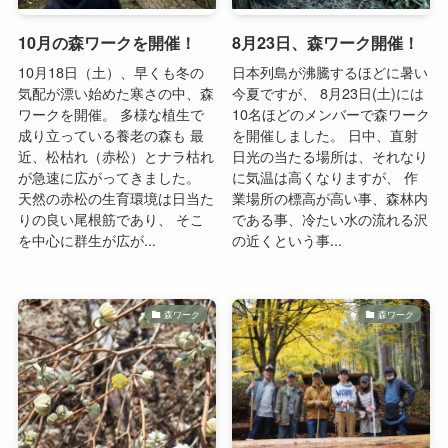
10月の森ワークを開催！
8月23日、森ワーク開催！
10月18日（土）、早くも冬の
日本列島が沸騰するほどに暑い
気配が漂い始めた寒さの中、森
今夏ですが、 8月23日(土)には
ワークを開催。 多様な植生で
10名ほどのメンバーで森ワーク
成り立っている養老の森も 最
を開催しました。 日中、直射
近、松枯れ（赤松）とナラ枯れ
日光の当たる場所は、それなり
が急速に広がってきました。
に気温は高くなりますが、 作
天然の赤松の生育環境は日当た
業場所の標高が高い事、森林内
りの良い尾根筋であり、 そこ
である事、冷たい水の流れる沢
を中心に群生が広が...
の近くという事...
森ワーク
森ワーク