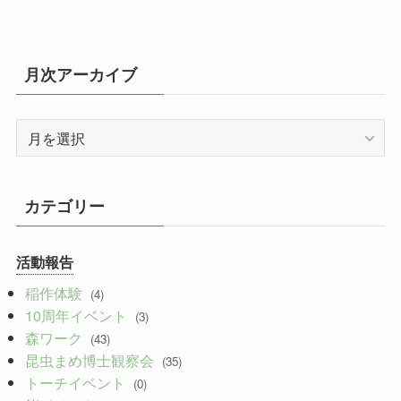
月次アーカイブ
月
次
ア
ー
カテゴリー
カ
イ
活動報告
ブ
稲作体験
(4)
10周年イベント
(3)
森ワーク
(43)
昆虫まめ博士観察会
(35)
トーチイベント
(0)