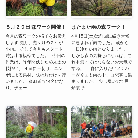
５月２０日 森ワーク開催！
またまた雨の森ワーク！
今月の森ワークの様子をお伝え
4月15日(土)は前回に続き天候
します 先月、先々月の２回が
に恵まれず雨でした。 朝から
小雨。 そして今月もスタート
一日冷たい雨となりました。
時は小雨模様でした。 今回の
しかし森の気持ちになれば、こ
作業は、昨年間伐した杉丸太の
れも無くてはならないお天気で
枝払い、 ４ｍに玉切り、ユン
すね。 森に入りたいメンバ
ボによる集材、枝の片付けを行
ーが今回も雨の中、白想亭に集
いました。 参加者も14名にな
まりました。 少し寒いので囲
り、チェー...
炉裏で...
森ワーク
森ワーク