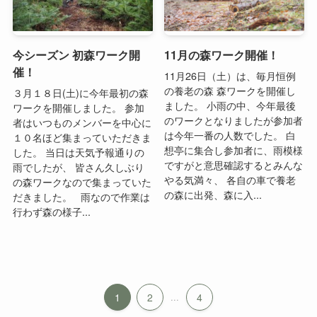
11月の森ワーク開催！
今シーズン 初森ワーク開
催！
11月26日（土）は、毎月恒例
の養老の森 森ワークを開催し
３月１８日(土)に今年最初の森
ました。 小雨の中、今年最後
ワークを開催しました。 参加
のワークとなりましたが参加者
者はいつものメンバーを中心に
は今年一番の人数でした。 白
１０名ほど集まっていただきま
想亭に集合し参加者に、雨模様
した。 当日は天気予報通りの
ですがと意思確認するとみんな
雨でしたが、 皆さん久しぶり
やる気満々、 各自の車で養老
の森ワークなので集まっていた
の森に出発、森に入...
だきました。 雨なので作業は
行わず森の様子...
1
2
...
4