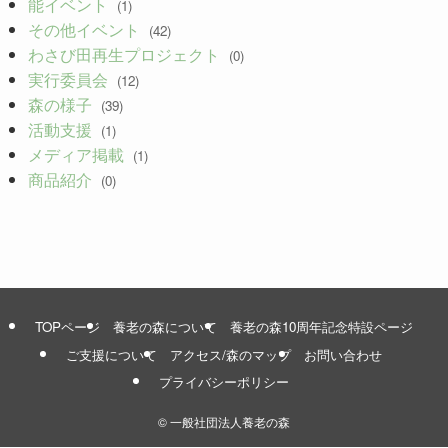
能イベント
(1)
その他イベント
(42)
わさび田再生プロジェクト
(0)
実行委員会
(12)
森の様子
(39)
活動支援
(1)
メディア掲載
(1)
商品紹介
(0)
TOPページ
養老の森について
養老の森10周年記念特設ページ
ご支援について
アクセス/森のマップ
お問い合わせ
プライバシーポリシー
©
一般社団法人養老の森