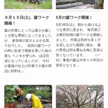
６月１５日(土)、森ワーク
5月の森ワーク開催！
開催！
5月18日(土)、朝から抜けるよ
うな青空に恵まれ、 毎月第三
森の作業にとっては暑さが厳し
土曜日恒例の森ワークを開催し
く大変な季節になってきました
ました。 作業は気持ち良く汗
が、 参加者の皆さんもやる気
を流しながら順調に進み、 森
十分でした。 前回の森ワーク
の景色は回を重ねる毎に見栄え
の時に杉皮で屋根を葺いた杣小
良くなっています。 （一
屋も ペンキが塗られ、ほぼ完
社）養老の森は今年１０年目の
成となっていましたが、 今日
節目となりま...
が最後の仕上げ作業で小屋の周
辺に砂利を...
森ワーク
森ワーク