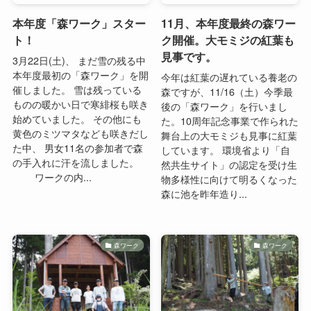
本年度「森ワーク」スター
11月、本年度最終の森ワー
ト！
ク開催。大モミジの紅葉も
見事です。
3月22日(土)、 まだ雪の残る中
本年度最初の「森ワーク」を開
今年は紅葉の遅れている養老の
催しました。 雪は残っている
森ですが、11/16（土）今季最
ものの暖かい日で寒緋桜も咲き
後の「森ワーク」を行いまし
始めていました。 その他にも
た。10周年記念事業で作られた
黄色のミツマタなども咲きだし
舞台上の大モミジも見事に紅葉
た中、 男女11名の参加者で森
しています。 環境省より「自
の手入れに汗を流しました。
然共生サイト」の認定を受け生
ワークの内...
物多様性に向けて明るくなった
森に池を昨年造り...
森ワーク
森ワーク