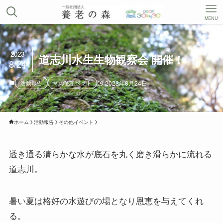
MENU
2023
道志川水生生物観察会 開催！
8/24
活動報告
その他イベント
2023年8月24日
ホーム
活動報告
その他イベント
透き通る清らかな水が底石を丸く磨き滑らかに流れる
道志川。
暑い夏は格好の水遊びの場となり恩恵を与えてくれ
る。