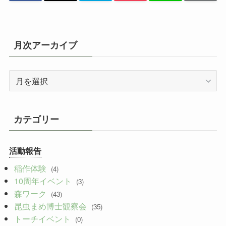
月次アーカイブ
月
次
ア
ー
カテゴリー
カ
イ
活動報告
ブ
稲作体験
(4)
10周年イベント
(3)
森ワーク
(43)
昆虫まめ博士観察会
(35)
トーチイベント
(0)