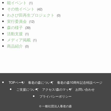
能イベント
(1)
その他イベント
(42)
わさび田再生プロジェクト
(0)
実行委員会
(12)
森の様子
(39)
活動支援
(1)
メディア掲載
(1)
商品紹介
(0)
TOPページ
養老の森について
養老の森10周年記念特設ページ
ご支援について
アクセス/森のマップ
お問い合わせ
プライバシーポリシー
©
一般社団法人養老の森