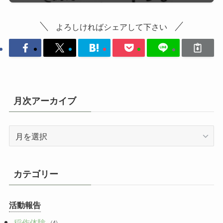
よろしければシェアして下さい
月次アーカイブ
月
次
ア
ー
カテゴリー
カ
イ
活動報告
ブ
稲作体験
(4)