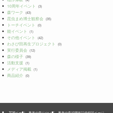
10周年イベント
(3)
森ワーク
(43)
昆虫まめ博士観察会
(35)
トーチイベント
(0)
能イベント
(1)
その他イベント
(42)
わさび田再生プロジェクト
(0)
実行委員会
(12)
森の様子
(39)
活動支援
(1)
メディア掲載
(1)
商品紹介
(0)
TOPページ
養老の森について
養老の森10周年記念特設ページ