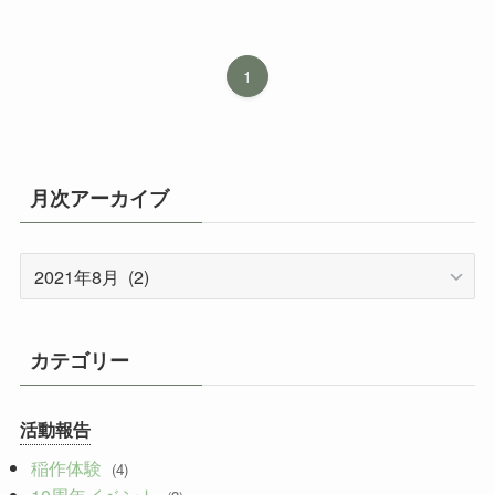
1
月次アーカイブ
月
次
ア
ー
カテゴリー
カ
イ
活動報告
ブ
稲作体験
(4)
10周年イベント