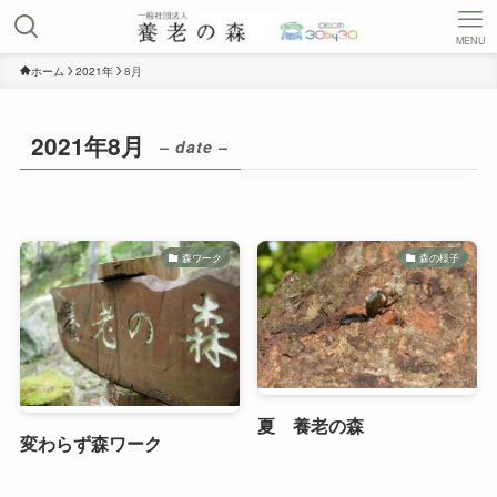
MENU
ホーム
2021年
8月
2021年8月
– date –
森ワーク
森の様子
夏 養老の森
変わらず森ワーク