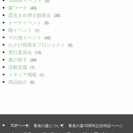
(3)
森ワーク
(43)
昆虫まめ博士観察会
(35)
トーチイベント
(0)
能イベント
(1)
その他イベント
(42)
わさび田再生プロジェクト
(0)
実行委員会
(12)
森の様子
(39)
活動支援
(1)
メディア掲載
(1)
商品紹介
(0)
TOPページ
養老の森について
養老の森10周年記念特設ページ