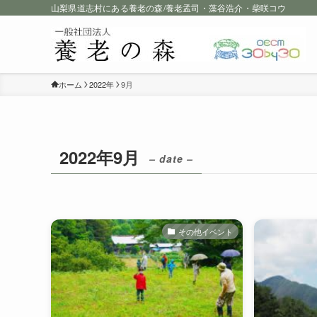
山梨県道志村にある養老の森/養老孟司・藻谷浩介・柴咲コウ
ホーム
2022年
9月
2022年9月
– date –
その他イベント