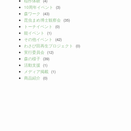
稲作体験
(4)
10周年イベント
(3)
森ワーク
(43)
昆虫まめ博士観察会
(35)
トーチイベント
(0)
能イベント
(1)
その他イベント
(42)
わさび田再生プロジェクト
(0)
実行委員会
(12)
森の様子
(39)
活動支援
(1)
メディア掲載
(1)
商品紹介
(0)