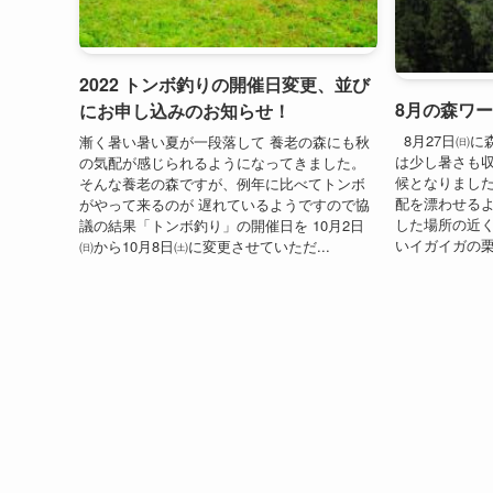
2022 トンボ釣りの開催日変更、並び
8月の森ワー
にお申し込みのお知らせ！
8月27日㈰に
漸く暑い暑い夏が一段落して 養老の森にも秋
は少し暑さも
の気配が感じられるようになってきました。
候となりました
そんな養老の森ですが、例年に比べてトンボ
配を漂わせるよ
がやって来るのが 遅れているようですので協
した場所の近
議の結果「トンボ釣り」の開催日を 10月2日
いイガイガの栗が
㈰から10月8日㈯に変更させていただ...