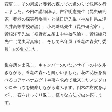
変更し、その周辺と養老の森までの道のりで観察を行
いました。今回の講師陣は、吉谷明憲先生（昆虫研究
家・養老の森実行委員）と樋口諒先生（神奈川県立津
久井高等学校教諭）、小島珠緒先生（昆虫研究家）、
曽根洋平先生（裾野市立須山中学校教諭）、曽根綾乃
先生（昆虫写真家）、そして私守屋（養老の森実行委
員）の6名でした。
集会所を出発し、キャンパーのいないサイトの中を歩
きながら、養老の森へと向かいました。花の花粉を食
べるコアオハナムグリや蜜を求めて飛来したスジグロ
シロチョウを観察しながら進みます。倒木の樹皮をは
がし、石をひっくり返し、様々な方法で虫を探しま
す。