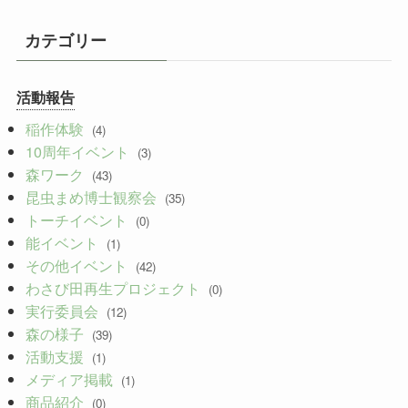
ア
ー
カテゴリー
カ
イ
活動報告
ブ
稲作体験
(4)
10周年イベント
(3)
森ワーク
(43)
昆虫まめ博士観察会
(35)
トーチイベント
(0)
能イベント
(1)
その他イベント
(42)
わさび田再生プロジェクト
(0)
実行委員会
(12)
森の様子
(39)
活動支援
(1)
メディア掲載
(1)
商品紹介
(0)