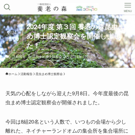
MENU
2024年度 第３回 養老の森昆虫ま
2024
め博士認定観察会を開催しまし
10/09
た！
活動報告
昆虫まめ博士観察会
2024年10月9日
ホーム
活動報告
昆虫まめ博士観察会
天気の心配をしながら迎えた9月8日。今年度最後の昆
虫まめ博士認定観察会が開催されました。
今回は8組20名という人数で、いつもの会場から少し
離れた、ネイチャーランドオムの集会所を集合場所に